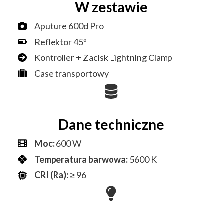
W zestawie
Aputure 600d Pro
Reflektor 45º
Kontroller + Zacisk Lightning Clamp
Case transportowy
Dane techniczne
Moc:
600 W
Temperatura barwowa:
5600 K
CRI (Ra):
≥ 96