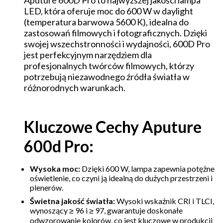
Aputure 600D Pro to najwyższej jakości lampa
LED, która oferuje moc do 600 W w daylight
(temperatura barwowa 5600 K), idealna do
zastosowań filmowych i fotograficznych. Dzięki
swojej wszechstronności i wydajności, 600D Pro
jest perfekcyjnym narzędziem dla
profesjonalnych twórców filmowych, którzy
potrzebują niezawodnego źródła światła w
różnorodnych warunkach.
Kluczowe Cechy Aputure
600d Pro:
Wysoka moc:
Dzięki 600 W, lampa zapewnia potężne
oświetlenie, co czyni ją idealną do dużych przestrzeni i
plenerów.
Świetna jakość światła:
Wysoki wskaźnik CRI i TLCI,
wynoszący ≥ 96 i ≥ 97, gwarantuje doskonałe
odwzorowanie kolorów, co jest kluczowe w produkcji