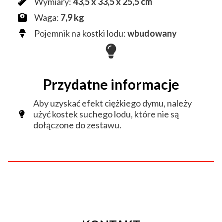
Wymiary:
43,5 x 33,5 x 25,5 cm
Waga:
7,9 kg
Pojemnik na kostki lodu:
wbudowany
Przydatne informacje
Aby uzyskać efekt ciężkiego dymu, należy
użyć kostek suchego lodu, które nie są
dołączone do zestawu.