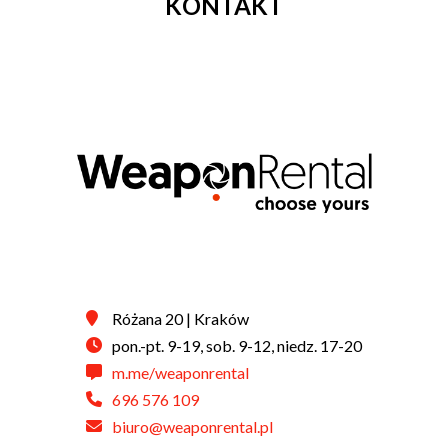
KONTAKT
Różana 20 | Kraków
pon.-pt. 9-19, sob. 9-12, niedz. 17-20
m.me/weaponrental
696 576 109
biuro@weaponrental.pl