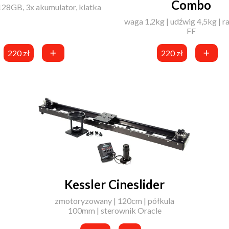
Combo
128GB, 3x akumulator, klatka
waga 1,2kg | udźwig 4,5kg | r
FF
220 zł
220 zł
Kessler Cineslider
zmotoryzowany | 120cm | półkula
100mm | sterownik Oracle