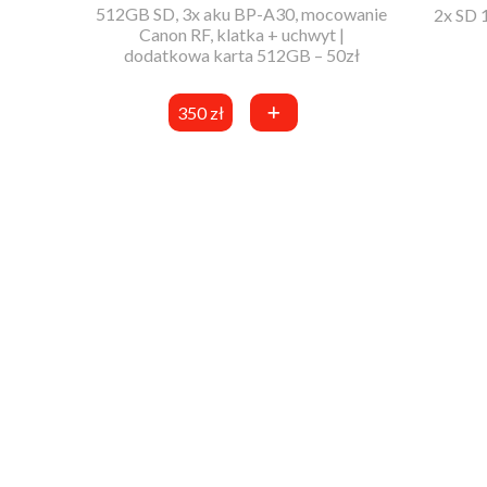
512GB SD, 3x aku BP-A30, mocowanie
2x SD 
Canon RF, klatka + uchwyt |
dodatkowa karta 512GB – 50zł
350 zł