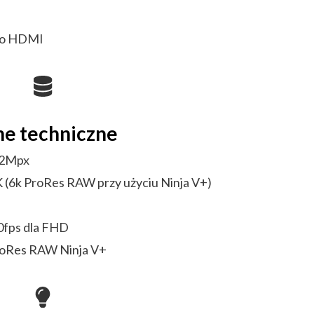
do HDMI
e techniczne
.2Mpx
 (6k ProRes RAW przy użyciu Ninja V+)
0fps dla FHD
roRes RAW Ninja V+