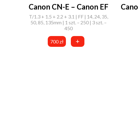
Cano
Canon CN-E – Canon EF
T/1.3 + 1.5 + 2.2 + 3.1 | FF | 14, 24, 35,
50, 85, 135mm | 1 szt. – 250 | 3 szt. –
450
700 zł