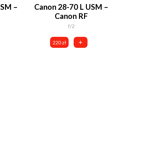
USM –
Canon 28-70 L USM –
Canon RF
f/2
220 zł