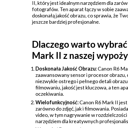
II, który jest idealnym narzędziem dla zarów
fotografów. Ten aparat łączy w sobie zaaw
doskonałą jakość obrazu, co sprawia, że Two
jeszcze bardziej profesjonalne.
Dlaczego warto wybrać
Mark II z naszej wypoży
Doskonała Jakość Obrazu:
Canon R6 Mar
zaawansowany sensor i procesor obrazu, 
niezwykle ostrego i pełnego detali obrazu.
filmowaniu, jakość jest kluczowa, a ten ap
oczekiwania.
Wielofunkcyjność:
Canon R6 Mark II jest
zarówno do zdjęć, jak i filmowania. Posi
video, w tym nagrywanie w rozdzielczości
narzędziem dla kreatywnych profesjonali