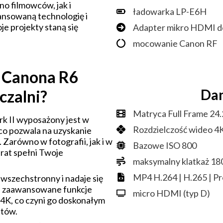
no filmowców, jak i
ładowarka LP-E6H
ansowaną technologię i
je projekty staną się
Adapter mikro HDMI 
mocowanie Canon RF
 Canona R6
Dan
czalni?
Matryca Full Frame 24
k II wyposażony jest w
Rozdzielczość wideo 4K
co pozwala na uzyskanie
 Zarówno w fotografii, jak i w
Bazowe ISO 800
arat spełni Twoje
maksymalny klatkaż 18
MP4 H.264 | H.265 | P
 wszechstronny i nadaje się
ada zaawansowane funkcje
micro HDMI (typ D)
 4K, co czyni go doskonałym
stów.