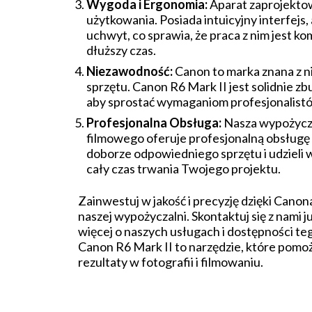
Wygoda i Ergonomia:
Aparat zaprojekto
użytkowania. Posiada intuicyjny interfejs
uchwyt, co sprawia, że praca z nim jest 
dłuższy czas.
Niezawodność:
Canon to marka znana z 
sprzętu. Canon R6 Mark II jest solidnie z
aby sprostać wymaganiom profesjonalist
Profesjonalna Obsługa:
Nasza wypożycza
filmowego oferuje profesjonalną obsługę 
doborze odpowiedniego sprzętu i udzieli 
cały czas trwania Twojego projektu.
Zainwestuj w jakość i precyzję dzięki Cano
naszej wypożyczalni. Skontaktuj się z nami ju
więcej o naszych usługach i dostępności te
Canon R6 Mark II to narzędzie, które pomo
rezultaty w fotografii i filmowaniu.