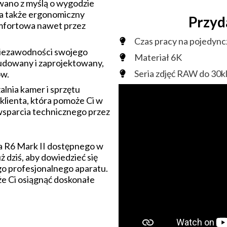
wano z myślą o wygodzie
, a także ergonomiczny
Przyd
komfortowa nawet przez
Czas pracy na pojedyn
niezawodności swojego
Materiał 6K
budowany i zaprojektowany,
Seria zdjęć RAW do 30k
ów.
lnia kamer i sprzętu
klienta, która pomoże Ci w
wsparcia technicznego przez
na R6 Mark II dostępnego w
ż dziś, aby dowiedzieć się
go profesjonalnego aparatu.
że Ci osiągnąć doskonałe