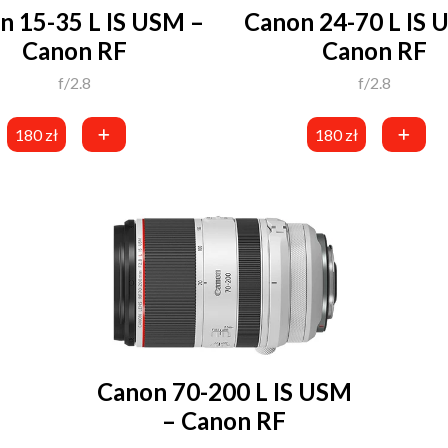
n 15-35 L IS USM –
Canon 24-70 L IS 
Canon RF
Canon RF
f/2.8
f/2.8
180 zł
180 zł
Canon 70-200 L IS USM
– Canon RF