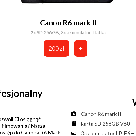
Canon R6 mark II
2x SD 256GB, 3x akumulator, klatka
200 zł
fesjonalny
Canon R6 mark II
zwoli Ci osiągnąć
karta SD 256GB V60
 i filmowania? Nasza
dostęp do Canona R6 Mark
3x akumulator LP-E6H