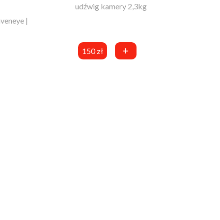
udźwig kamery 2,3kg
aveneye |
150 zł