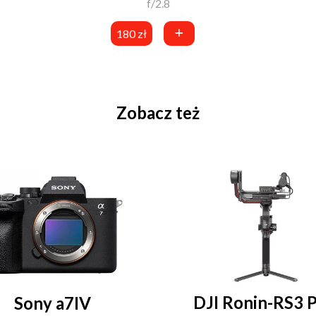
f/2.8
180 zł
Zobacz też
DJI Ronin-RS3 
Sony a7IV