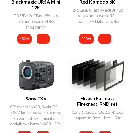
Blackmagic URSA Mini
Red Komodo 6K
12K
2x 512GB CFast, 4x aku BP / 2x
1TB SSD / 2x CFast 256, 4x V-
V-lock, mocowanie RF +
lock, mocowanie PL/EF,
adapter EF, klatka z rączką
shoulder kit
450 zł
350 zł
Hitech Formatt
Sony FX6
Firecrest IRND set
CFexpress 160GB, 3x aku BP-U
0.3, 0.6, 0.9, 1.2, 1.8, 2.1 | 4×5.65
/ 2x V-lock, mocowanie Sony e,
| superslim 2mm | 1 szt. – 50zł
klatka + uchwyt + monitor |
dodatkowa karta 160GB – 50zł