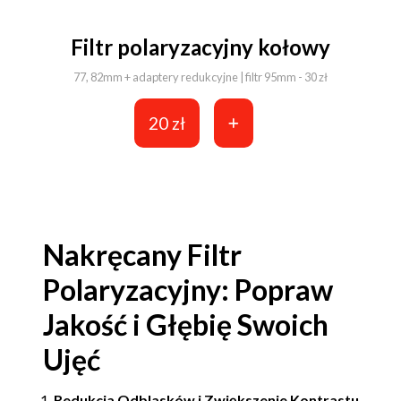
Filtr polaryzacyjny kołowy
77, 82mm + adaptery redukcyjne | filtr 95mm - 30 zł
20 zł
Nakręcany Filtr
Polaryzacyjny: Popraw
Jakość i Głębię Swoich
Ujęć
Redukcja Odblasków i Zwiększenie Kontrastu