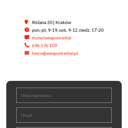
Różana 20 | Kraków
pon.-pt. 9-19, sob. 9-12, niedz. 17-20
m.me/weaponrental
696 576 109
biuro@weaponrental.pl