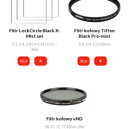
Filtr LockCircle Black X-
Filtr kołowy Tiffen
Mist set
Black Pro-mist
1/2, 1/4, 1/8 | 4×5.65 | 1 szt. –
1/8, 1/4, 1/2 | 82mm
40zł
90 zł
30 zł
Filtr kołowy vND
58, 67, 72, 77, 82mm | filtr