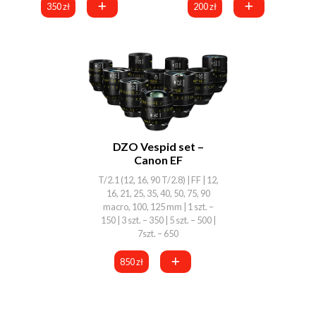
350 zł
200 zł
DZO Vespid set –
Canon EF
T/2.1 (12, 16, 90 T/2.8) | FF | 12,
16, 21, 25, 35, 40, 50, 75, 90
macro, 100, 125 mm | 1 szt. –
150 | 3 szt. – 350 | 5 szt. – 500 |
7szt. – 650
850 zł