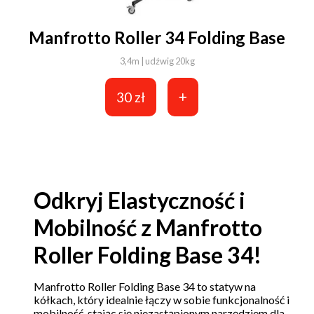
Manfrotto Roller 34 Folding Base
3,4m | udźwig 20kg
30 zł
Odkryj Elastyczność i
Mobilność z Manfrotto
Roller Folding Base 34!
Manfrotto Roller Folding Base 34 to statyw na
kółkach, który idealnie łączy w sobie funkcjonalność i
mobilność, stając się niezastąpionym narzędziem dla