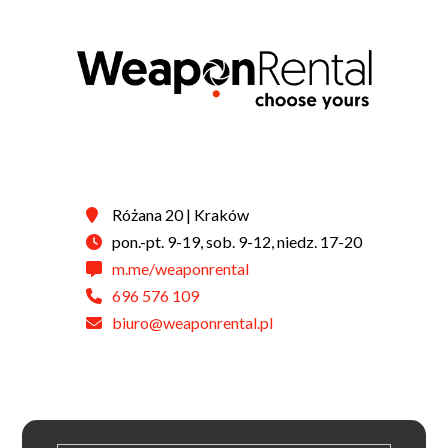
Różana 20 | Kraków
pon.-pt. 9-19, sob. 9-12, niedz. 17-20
m.me/weaponrental
696 576 109
biuro@weaponrental.pl