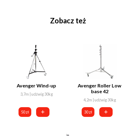
Zobacz też
Avenger Wind-up
Avenger Roller Low
base 42
3,7m | udźwig 30kg
4,2m | udźwig 30kg
50 zł
30 zł