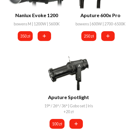
Nanlux Evoke 1200
Aputure 600x Pro
bowens M | 1200W | 5600K
bowens | 600W | 2700-6500K
350 zł
250 zł
Aputure Spotlight
19° / 26° / 36° | Gobo set | Iris
+20 zł
100 zł