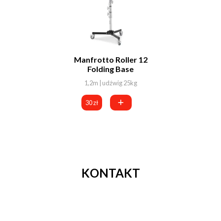
Manfrotto Roller 12
Folding Base
1,2m | udźwig 25kg
30 zł
KONTAKT