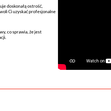
je doskonałą ostrość,
woli Ci uzyskać profesjonalne
y, co sprawia, że jest
cji.