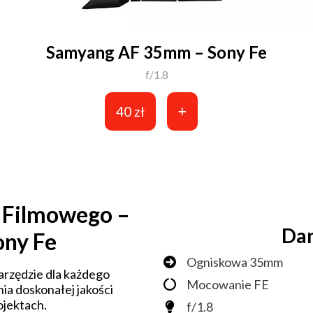
Samyang AF 35mm – Sony Fe
f/1.8
40 zł
 Filmowego –
Dan
ny Fe
Ogniskowa 35mm
arzędzie dla każdego
Mocowanie FE
nia doskonałej jakości
ojektach.
f/1.8