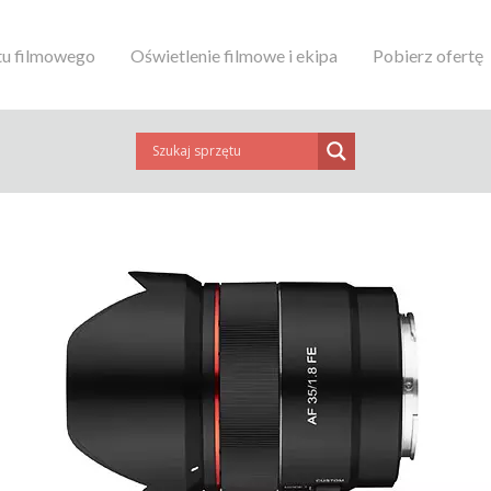
tu filmowego
Oświetlenie filmowe i ekipa
Pobierz ofertę