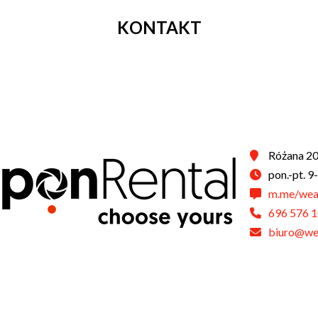
KONTAKT
Różana 20
pon.-pt. 9
m.me/wea
696 576 
biuro@wea