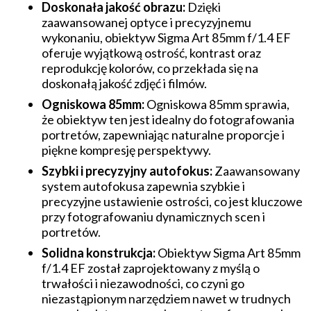
Doskonała jakość obrazu:
Dzięki
zaawansowanej optyce i precyzyjnemu
wykonaniu, obiektyw Sigma Art 85mm f/1.4 EF
oferuje wyjątkową ostrość, kontrast oraz
reprodukcję kolorów, co przekłada się na
doskonałą jakość zdjęć i filmów.
Ogniskowa 85mm:
Ogniskowa 85mm sprawia,
że obiektyw ten jest idealny do fotografowania
portretów, zapewniając naturalne proporcje i
piękne kompresję perspektywy.
Szybki i precyzyjny autofokus:
Zaawansowany
system autofokusa zapewnia szybkie i
precyzyjne ustawienie ostrości, co jest kluczowe
przy fotografowaniu dynamicznych scen i
portretów.
Solidna konstrukcja:
Obiektyw Sigma Art 85mm
f/1.4 EF został zaprojektowany z myślą o
trwałości i niezawodności, co czyni go
niezastąpionym narzędziem nawet w trudnych