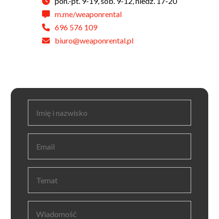
pon.-pt. 9-19, sob. 9-12, niedz. 17-20
m.me/weaponrental
696 576 109
biuro@weaponrental.pl