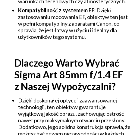
warunkach terenowych czy atmosferycznych.
Kompatybilność z systemem EF:
Dzięki
zastosowaniu mocowania EF, obiektyw ten jest
w pełni kompatybilny z aparatami Canon, co
sprawia, że jest łatwy w użyciu i idealny dla
użytkowników tego systemu.
Dlaczego Warto Wybrać
Sigma Art 85mm f/1.4 EF
z Naszej Wypożyczalni?
Dzięki doskonałej optyce i zaawansowanej
technologii, ten obiektyw gwarantuje
wyjątkową jakość obrazu, zachowując ostrość
nawet przy maksymalnym otwarciu przesłony.
Dodatkowo, jego solidna konstrukcja sprawia, że
możesz być pewien niezawodności w każdych