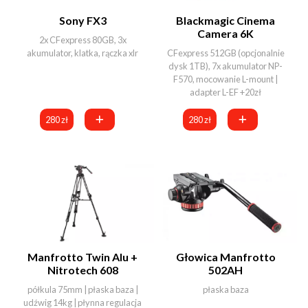
Sony FX3
Blackmagic Cinema
Camera 6K
2x CFexpress 80GB, 3x
akumulator, klatka, rączka xlr
CFexpress 512GB (opcjonalnie
dysk 1TB), 7x akumulator NP-
F570, mocowanie L-mount |
adapter L-EF +20zł
280 zł
280 zł
Manfrotto Twin Alu +
Głowica Manfrotto
Nitrotech 608
502AH
półkula 75mm | płaska baza |
płaska baza
udźwig 14kg | płynna regulacja