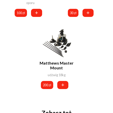
oporu
100 zł
30 zł
Matthews Master
Mount
udźwig 18kg
200 zł
Zobacz też