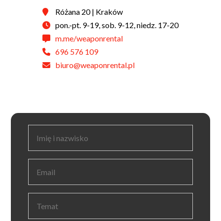
Różana 20 | Kraków
pon.-pt. 9-19, sob. 9-12, niedz. 17-20
m.me/weaponrental
696 576 109
biuro@weaponrental.pl