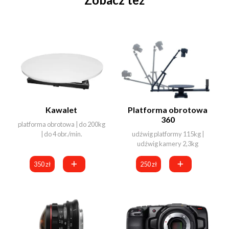
Kawalet
Platforma obrotowa
360
platforma obrotowa | do 200kg
| do 4 obr./min.
udźwig platformy 115kg |
udźwig kamery 2,3kg
350 zł
250 zł