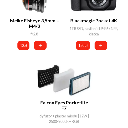
Meike Fisheye 3,5mm –
Blackmagic Pocket 4K
M4/3
1TB SSD, zasilanie LP-E6 / NPF,
f/2.8
klatka
40 zł
150 zł
Falcon Eyes Pocketlite
F7
dyfuzor + plaster miodu | 12W |
2500-9000K + RGB