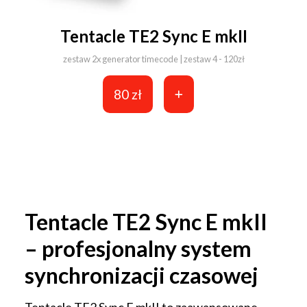
Tentacle TE2 Sync E mkII
zestaw 2x generator timecode | zestaw 4 - 120zł
80 zł
Tentacle TE2 Sync E mkII
– profesjonalny system
synchronizacji czasowej