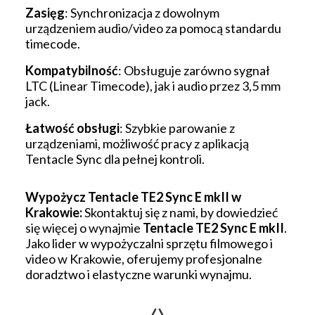
Zasięg
: Synchronizacja z dowolnym
urządzeniem audio/video za pomocą standardu
timecode.
Kompatybilność
: Obsługuje zarówno sygnał
LTC (Linear Timecode), jak i audio przez 3,5 mm
jack.
Łatwość obsługi
: Szybkie parowanie z
urządzeniami, możliwość pracy z aplikacją
Tentacle Sync dla pełnej kontroli.
Wypożycz Tentacle TE2 Sync E mkII w
Krakowie:
Skontaktuj się z nami, by dowiedzieć
się więcej o wynajmie
Tentacle TE2 Sync E mkII
.
Jako lider w wypożyczalni sprzętu filmowego i
video w Krakowie, oferujemy profesjonalne
doradztwo i elastyczne warunki wynajmu.