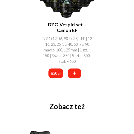
DZO Vespid set –
Canon EF
T/2.1 (12, 16, 90 T/2.8) | FF | 12,
16, 21, 25, 35, 40, 50, 75, 90
macro, 100, 125 mm | 1 szt. –
150 | 3 szt. – 350 | 5 szt. – 500 |
7szt. – 650
850 zł
Zobacz też