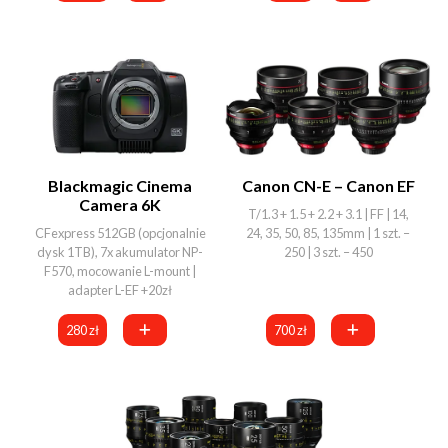
Blackmagic Cinema
Canon CN-E – Canon EF
Camera 6K
T/1.3 + 1.5 + 2.2 + 3.1 | FF | 14,
CFexpress 512GB (opcjonalnie
24, 35, 50, 85, 135mm | 1 szt. –
dysk 1TB), 7x akumulator NP-
250 | 3 szt. – 450
F570, mocowanie L-mount |
adapter L-EF +20zł
280 zł
700 zł