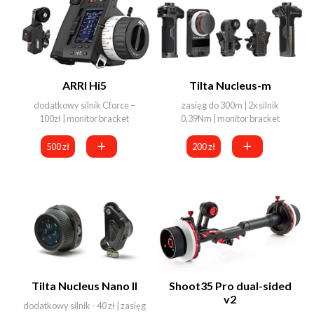
ARRI Hi5
Tilta Nucleus-m
dodatkowy silnik Cforce –
zasięg do 300m | 2x silnik
100zł | monitor bracket
0,39Nm | monitor bracket
500 zł
200 zł
Tilta Nucleus Nano II
Shoot35 Pro dual-sided
v2
dodatkowy silnik - 40 zł | zasięg