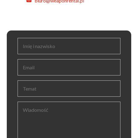
biuro@weaponrental.pl