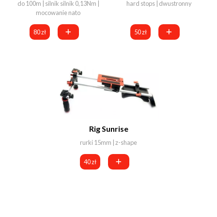
do 100m | silnik silnik 0,13Nm |
hard stops | dwustronny
mocowanie nato
80 zł
50 zł
Rig Sunrise
rurki 15mm | z-shape
40 zł