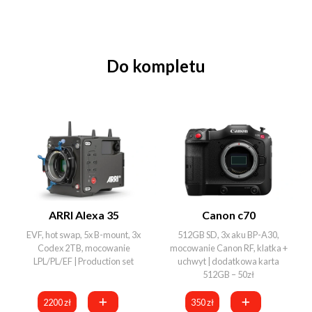
Do kompletu
ARRI Alexa 35
Canon c70
EVF, hot swap, 5x B-mount, 3x
512GB SD, 3x aku BP-A30,
Codex 2TB, mocowanie
mocowanie Canon RF, klatka +
LPL/PL/EF | Production set
uchwyt | dodatkowa karta
512GB – 50zł
2200 zł
350 zł