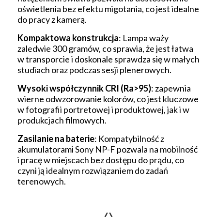
oświetlenia bez efektu migotania, co jest idealne
do pracy z kamerą.
Kompaktowa konstrukcja
: Lampa waży
zaledwie 300 gramów, co sprawia, że jest łatwa
w transporcie i doskonale sprawdza się w małych
studiach oraz podczas sesji plenerowych.
Wysoki współczynnik CRI (Ra>95)
: zapewnia
wierne odwzorowanie kolorów, co jest kluczowe
w fotografii portretowej i produktowej, jak i w
produkcjach filmowych.
Zasilanie na baterie
: Kompatybilność z
akumulatorami Sony NP-F pozwala na mobilność
i pracę w miejscach bez dostępu do prądu, co
czyni ją idealnym rozwiązaniem do zadań
terenowych.