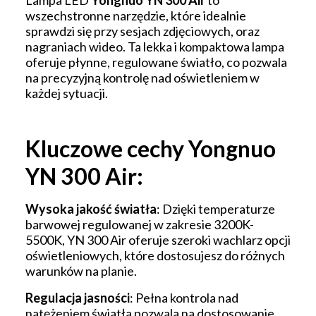
Lampa LED
Yongnuo YN 300 Air
to
wszechstronne narzędzie, które idealnie
sprawdzi się przy sesjach zdjęciowych, oraz
nagraniach wideo. Ta lekka i kompaktowa lampa
oferuje płynne, regulowane światło, co pozwala
na precyzyjną kontrolę nad oświetleniem w
każdej sytuacji.
Kluczowe cechy Yongnuo
YN 300 Air:
Wysoka jakość światła
: Dzięki temperaturze
barwowej regulowanej w zakresie 3200K-
5500K, YN 300 Air oferuje szeroki wachlarz opcji
oświetleniowych, które dostosujesz do różnych
warunków na planie.
Regulacja jasności
: Pełna kontrola nad
natężeniem światła pozwala na dostosowanie