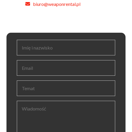
biuro@weaponrental.pl